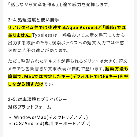
「話しながら文章を作る」用途で威力を発揮します。
2-4.処理速度と使い勝手
リアルタイム性では後述するAqua Voiceほど「瞬時」では
ありません。
Typelessは一呼吸おいて文章を整形してから
出力する設計のため、検索ボックスへの短文入力では体感
速度に若干の違いがあります。
ただし整形されたテキストが得られるメリットは大きく、短文
メモでも箇条書きや文末表現が自動で整います。
起動方法も
簡単で、Macでは設定したキー(デフォルトではFnキー)を押
しながら話すだけ
です。
2-5.対応環境とプライバシー
対応プラットフォーム
Windows/Mac(デスクトップアプリ)
iOS/Android(専用キーボードアプリ)