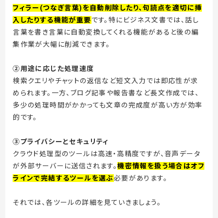
フィラー(つなぎ言葉)を自動削除したり、句読点を適切に挿
入したりする機能が重要
です。特にビジネス文書では、話し
言葉を書き言葉に自動変換してくれる機能があると後の編
集作業が大幅に削減できます。
②用途に応じた処理速度
検索クエリやチャットの返信など短文入力では即応性が求
められます。一方、ブログ記事や報告書など長文作成では、
多少の処理時間がかかっても文章の完成度が高い方が効率
的です。
③プライバシーとセキュリティ
クラウド処理型のツールは高速・高精度ですが、音声データ
が外部サーバーに送信されます。
機密情報を扱う場合はオフ
ラインで完結するツールを選ぶ
必要があります。
それでは、各ツールの詳細を見ていきましょう。