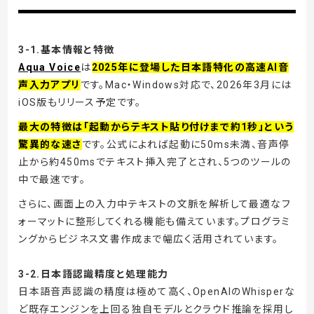
3-1.基本情報と特徴
Aqua Voice
は
2025年に登場した日本語特化の高速AI音
声入力アプリ
です。Mac・Windows対応で、2026年3月には
iOS版もリリース予定です。
最大の特徴は「起動からテキスト貼り付けまで約1秒」という
驚異的な速さ
です。公式によれば起動に50ms未満、音声停
止から約450msでテキスト挿入完了とされ、5つのツールの
中で最速です。
さらに、画面上の入力中テキストの文脈を解析して最適なフ
ォーマットに整形してくれる機能も備えています。プログラミ
ングからビジネス文書作成まで幅広く活用されています。
3-2.日本語認識精度と処理能力
日本語音声認識の精度は極めて高く、OpenAIのWhisperな
ど既存エンジンを上回る独自モデルとクラウド推論を採用し