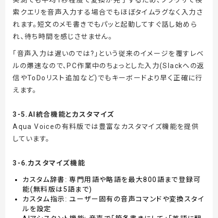
索クエリを音声入力する場合でもほぼタイムラグなく入力さ
れます。短文のメモ書きでもパッと起動してすぐ話し始めら
れ、待ち時間を感じさせません。
「音声入力は遅いのでは?」という従来のイメージを覆すレベ
ルの爆速なので、PC作業中のちょっとした入力(Slackへの返
信やToDoリスト追加など)でもキーボードより早く正確に行
えます。
3-5.AI統合機能とカスタマイズ
Aqua Voiceの有料版では豊富なカスタマイズ機能を提供
しています。
3-6.カスタマイズ機能
カスタム辞書: 専門用語や略語を最大800語まで登録可
能(無料版は5語まで)
カスタム指示: ユーザー固有の音声コマンドや変換スタイ
ルを設定