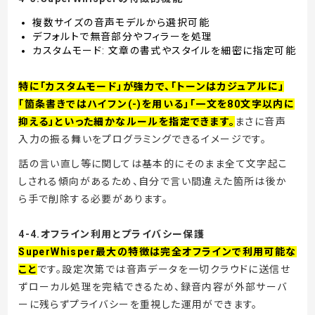
複数サイズの音声モデルから選択可能
デフォルトで無音部分やフィラーを処理
カスタムモード: 文章の書式やスタイルを細密に指定可能
特に「カスタムモード」が強力で、「トーンはカジュアルに」
「箇条書きではハイフン(-)を用いる」「一文を80文字以内に
抑える」といった細かなルールを指定できます。
まさに音声
入力の振る舞いをプログラミングできるイメージです。
話の言い直し等に関しては基本的にそのまま全て文字起こ
しされる傾向があるため、自分で言い間違えた箇所は後か
ら手で削除する必要があります。
4-4.オフライン利用とプライバシー保護
SuperWhisper最大の特徴は完全オフラインで利用可能な
こと
です。設定次第では音声データを一切クラウドに送信せ
ずローカル処理を完結できるため、録音内容が外部サーバ
ーに残らずプライバシーを重視した運用ができます。