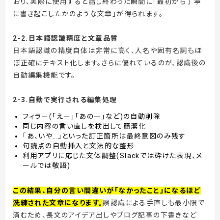
おり、実際に使用すると話し終わった瞬間に「最初から丁寧
に書き起こしたかのような文章」が得られます。
2-2.日本語認識精度と文章品質
日本語認識の精度自体は非常に高く、人名や固有名詞もほ
ぼ正確にテキスト化します。さらに優れているのが、認識後の
自動編集機能です。
2-3.自動で実行される編集処理
フィラー(「えー」「あのー」など)の自動削除
同じ内容の言い直しを検出して簡潔化
「あ、いや…」といった訂正箇所は最終意図のみ残す
句読点の自動挿入と文法的な整形
利用アプリに応じた文体調整(Slackでは砕けた表現、メ
ールでは敬語)
この結果、自分の言い間違いが「なかったこと」になるほど
洗練された文章になります。
誤認識による手直しも最小限で
済むため、長文のアイデア出しやブログ記事の下書きなど