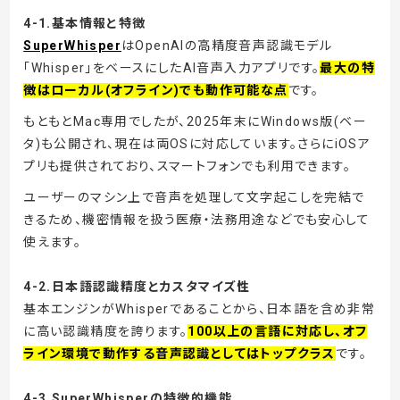
4-1.
基本情報と特徴
SuperWhisper
はOpenAIの高精度音声認識モデル
「Whisper」をベースにしたAI音声入力アプリです。
最大の特
徴はローカル(オフライン)でも動作可能な点
です。
もともとMac専用でしたが、2025年末にWindows版(ベー
タ)も公開され、現在は両OSに対応しています。さらにiOSア
プリも提供されており、スマートフォンでも利用できます。
ユーザーのマシン上で音声を処理して文字起こしを完結で
きるため、機密情報を扱う医療・法務用途などでも安心して
使えます。
4-2.日本語認識精度とカスタマイズ性
基本エンジンがWhisperであることから、日本語を含め非常
に高い認識精度を誇ります。
100以上の言語に対応し、オフ
ライン環境で動作する音声認識としてはトップクラス
です。
4-3.SuperWhisperの特徴的機能