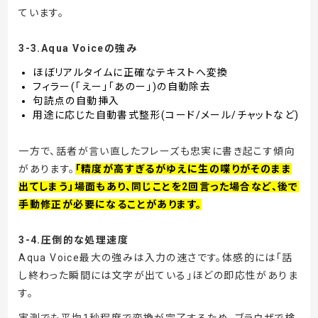
ています。
3-3.Aqua Voiceの強み
ほぼリアルタイムに正確なテキストへ変換
フィラー(「えー」「あのー」)の自動除去
句読点の自動挿入
用途に応じた自動書式整形(コード/メール/チャットなど)
一方で、話者が言い直したフレーズも忠実に書き起こす傾向
があります。
「精度が高すぎるがゆえに生の喋りがそのまま
出てしまう」場面もあり、同じことを2回言った場合など、後で
手動修正が必要になることがあります。
3-4.圧倒的な処理速度
Aqua Voice最大の強みは入力の速さです。体感的には「話
し終わった瞬間には文字が出ている」ほどの即応性がありま
す。
実測でも平均1秒程度で変換が完了するため、ブラウザで検