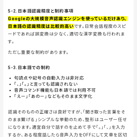
5-2.日本語認識精度と制約事項
Googleの大規模音声認識エンジンを使っているだけあり、
日本語の認識精度は比較的高い
です。日常会話程度のスピ
ードであれば誤変換は少なく、適切な漢字変換も行われま
す。
ただし重要な制約があります。
5-3.日本語での制約
句読点や記号の自動入力は非対応
「、」「。」と言っても認識されない
音声コマンド機能も日本語では利用不可
「えー」「あのー」などもそのまま文字化
認識そのものの正確さは良好ですが、「聞き取った言葉をそ
のまま繋げる」シンプルな挙動のため、整形はユーザー任せ
になります。適宜自分で話すのを止めて手で「。」「、」を入力
するか、ある程度話したら音声入力をOFFにして文章を区切