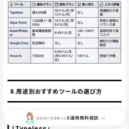
8.用途別おすすめツールの選び方
X運用無料相談
→
8-1.長文執筆・ブログ記事作成なら
編集長が直接教える
「Typeless」