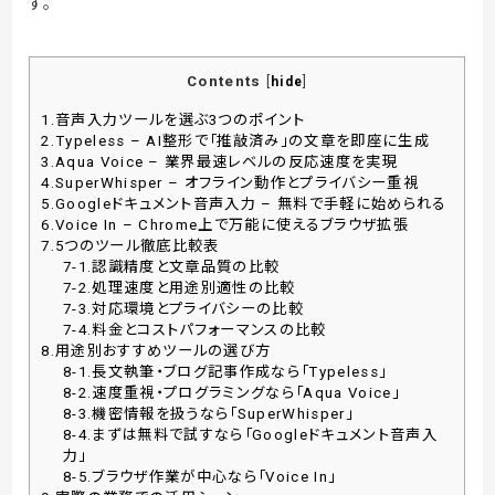
す。
Contents
[
hide
]
1.音声入力ツールを選ぶ3つのポイント
2.Typeless – AI整形で「推敲済み」の文章を即座に生成
3.Aqua Voice – 業界最速レベルの反応速度を実現
4.SuperWhisper – オフライン動作とプライバシー重視
5.Googleドキュメント音声入力 – 無料で手軽に始められる
6.Voice In – Chrome上で万能に使えるブラウザ拡張
7.5つのツール徹底比較表
7-1.認識精度と文章品質の比較
7-2.処理速度と用途別適性の比較
7-3.対応環境とプライバシーの比較
7-4.料金とコストパフォーマンスの比較
8.用途別おすすめツールの選び方
8-1.長文執筆・ブログ記事作成なら「Typeless」
8-2.速度重視・プログラミングなら「Aqua Voice」
8-3.機密情報を扱うなら「SuperWhisper」
8-4.まずは無料で試すなら「Googleドキュメント音声入
力」
8-5.ブラウザ作業が中心なら「Voice In」