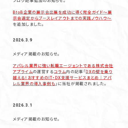
ブログ記事追加のお知らせ。
BtoB企業の展示会出展を成功に導く完全ガイド〜展
示会選定からブースレイアウトまでの実践ノウハウ〜
を追加しました。
2026.3.9
メディア掲載のお知らせ。
アパレル業界に強い転職エージェントである株式会社
アプライム
の
運営する
コラム
内の記事「
DXの壁を乗り
越える！
おすすめのIT・DX支援サービスまとめ｜
アパ
レル業界の導入事例も
」に当社が掲載されました。
2026.3.1
メディア掲載のお知らせ。