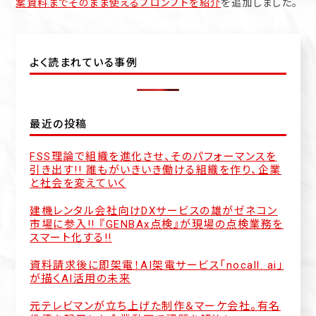
案資料までそのまま使えるプロンプトを紹介
を追加しました。
よく読まれている事例
最近の投稿
FSS理論で組織を進化させ、そのパフォーマンスを
引き出す!! 誰もがいきいき働ける組織を作り、企業
と社会を変えていく
建機レンタル会社向けDXサービスの雄がゼネコン
市場に参入!! 『GENBAx点検』が現場の点検業務を
スマート化する!!
資料請求後に即架電！AI架電サービス「nocall. ai」
が描くAI活用の未来
元テレビマンが立ち上げた制作＆マーケ会社。有名