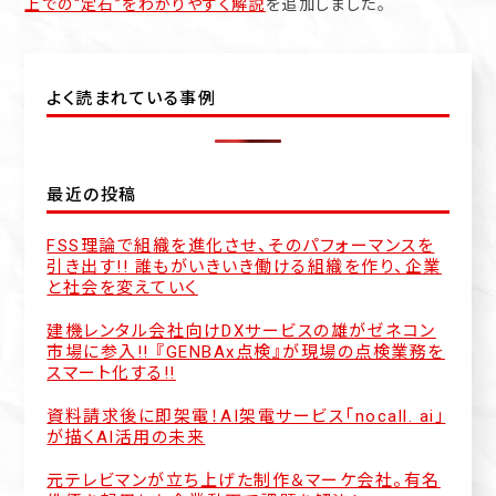
上での“定石”をわかりやすく解説
を追加しました。
よく読まれている事例
最近の投稿
FSS理論で組織を進化させ、そのパフォーマンスを
引き出す!! 誰もがいきいき働ける組織を作り、企業
と社会を変えていく
建機レンタル会社向けDXサービスの雄がゼネコン
市場に参入!! 『GENBAx点検』が現場の点検業務を
スマート化する!!
資料請求後に即架電！AI架電サービス「nocall. ai」
が描くAI活用の未来
元テレビマンが立ち上げた制作＆マーケ会社。有名