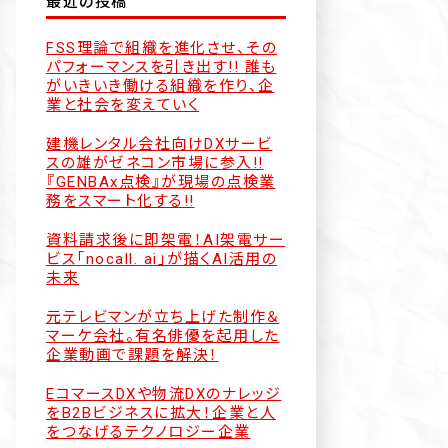
最近の投稿
FSS理論で組織を進化させ、その
パフォーマンスを引き出す!! 誰も
がいきいき働ける組織を作り、企
業と社会を変えていく
建機レンタル会社向けDXサービ
スの雄がゼネコン市場に参入!!
『GENBAx点検』が現場の点検業
務をスマート化する!!
資料請求後に即架電！AI架電サー
ビス「nocall. ai」が描くAI活用の
未来
元テレビマンが立ち上げた制作＆
マーケ会社。有名俳優を起用した
企業動画で課題を解決！
EコマースDXや物流DXのナレッジ
をB2Bビジネスに拡大！企業と人
をつなげるテクノロジー企業