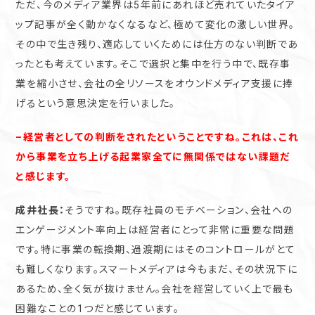
ただ、今のメディア業界は5年前にあれほど売れていたタイア
ップ記事が全く動かなくなるなど、極めて変化の激しい世界。
その中で生き残り、適応していくためには仕方のない判断であ
ったとも考えています。そこで選択と集中を行う中で、既存事
業を縮小させ、会社の全リソースをオウンドメディア支援に捧
げるという意思決定を行いました。
–経営者としての判断をされたということですね。これは、これ
から事業を立ち上げる起業家全てに無関係ではない課題だ
と感じます。
成井社長：
そうですね。既存社員のモチベーション、会社への
エンゲージメント率向上は経営者にとって非常に重要な問題
です。特に事業の転換期、過渡期にはそのコントロールがとて
も難しくなります。スマートメディアは今もまだ、その状況下に
あるため、全く気が抜けません。会社を経営していく上で最も
困難なことの1つだと感じています。