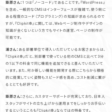
築原さん：
1つは「ノーコード」であることです。『WordPress』
を含め、一般的なCMSはインターフェースが複雑で、使う側に
ある程度のコード（プログラミング）の知識が求められるので
すが、『Clipkit®︎』に関しては、Webページ制作やデザインの
知識が全くないという方でもサイトの運営、ページの制作が
可能です。
浦さん：
ある部署単位で導入いただいているお客さまからは、
『Clipkit®︎』だと、別部署で使っている他のCMSと比べて3分
の1以下の料金で同じ機能を追加できると喜んでいただいて
います。また、何か新しい機能を開発する際にこちらから積極
的に提案していく姿勢もスピード感を高め、コスト削減に繫が
るととても好評です。
築原さん：
さらに、カスタマーサポートが充実しており、日本人
スタッフがサイトの立ち上げから運用までをしっかりお手伝い
するというところも『Clipkit®︎』ならではの特長です。