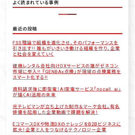
よく読まれている事例
最近の投稿
FSS理論で組織を進化させ、そのパフォーマンスを
引き出す!! 誰もがいきいき働ける組織を作り、企業
と社会を変えていく
建機レンタル会社向けDXサービスの雄がゼネコン
市場に参入!! 『GENBAx点検』が現場の点検業務を
スマート化する!!
資料請求後に即架電！AI架電サービス「nocall. ai」
が描くAI活用の未来
元テレビマンが立ち上げた制作＆マーケ会社。有名
俳優を起用した企業動画で課題を解決！
EコマースDXや物流DXのナレッジをB2Bビジネスに
拡大！企業と人をつなげるテクノロジー企業